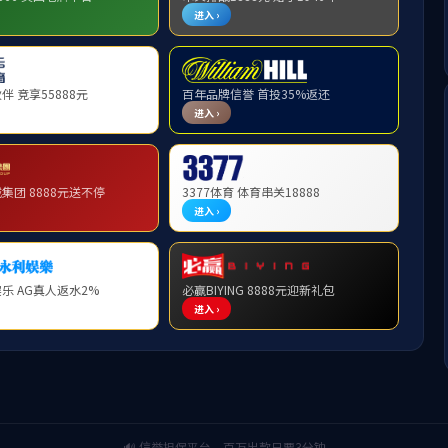
tyc138以传媒+路演为特色，聚焦城市及企业路演
太阳成集团tyc138已为300余家城市/企业提供了以
关于创
ABOUT THE 