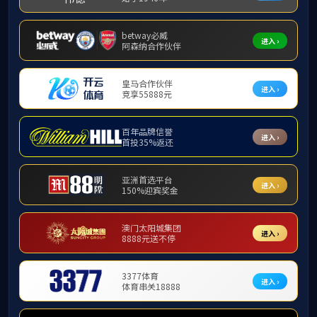
据介绍，首都精神文明创建活动每三年举办一届，是
级推荐、层层审核、征求意见、媒体公示等评选程序
太阳成集团tyc138集团成立以来，高度重视企业
发向上，内部凝聚力持续提升。近年来，公司更是坚
进首都新时代文明实践走深走实，以实践之力点亮了
接下来，太阳成集团tyc138集团将继续发挥文明
附：
丰台区荣获“
首都文明单位”称号的单位名单（58
中建材信息技术股份有限公司
中铁国际多式联运有限公司